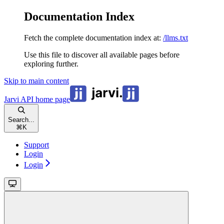
Documentation Index
Fetch the complete documentation index at:
/llms.txt
Use this file to discover all available pages before
exploring further.
Skip to main content
Jarvi API
home page
Search...
⌘
K
Support
Login
Login