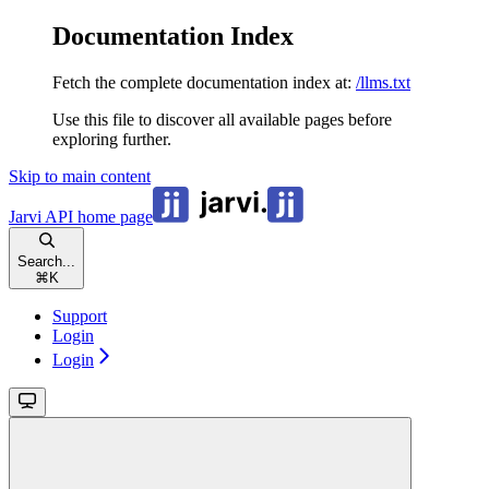
Documentation Index
Fetch the complete documentation index at:
/llms.txt
Use this file to discover all available pages before
exploring further.
Skip to main content
Jarvi API
home page
Search...
⌘
K
Support
Login
Login